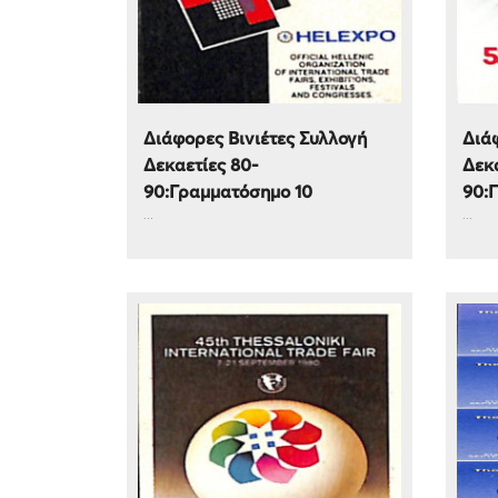
Διάφορες Βινιέτες Συλλογή
Διάφ
Δεκαετίες 80-
Δεκα
90:Γραμματόσημο 10
90:
...
...