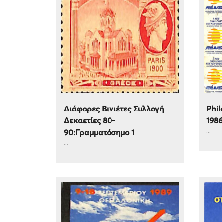
Διάφορες Βινιέτες Συλλογή
Phil
Δεκαετίες 80-
198
...
90:Γραμματόσημο 1
...