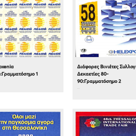
oxenia
Διάφορες Βινιέτες Συλλογ
6:Γραμματόσημο 1
Δεκαετίες 80-
90:Γραμματόσημο 2
...