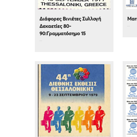
Διάφορες Βινιέτες Συλλογή
Mar
...
Δεκαετίες 80-
90:Γραμματόσημο 15
...