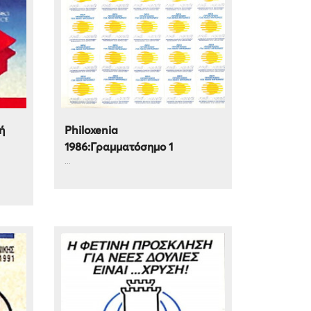
ή
Philoxenia
1986:Γραμματόσημο 1
...