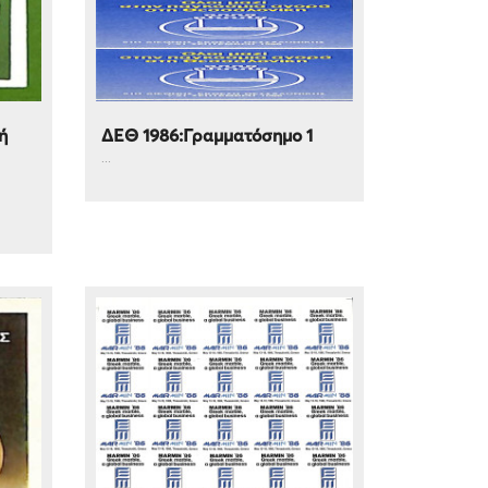
ή
ΔΕΘ 1986:Γραμματόσημο 1
...