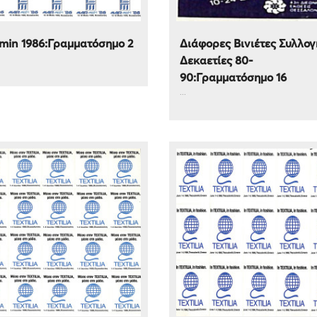
min 1986:Γραμματόσημο 2
Διάφορες Βινιέτες Συλλογ
Δεκαετίες 80-
90:Γραμματόσημο 16
...