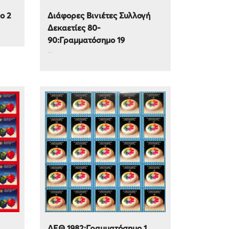
ο 2
Διάφορες Βινιέτες Συλλογή
Δεκαετίες 80-
90:Γραμματόσημο 19
...
ΔΕΘ 1982:Γραμματόσημο 1