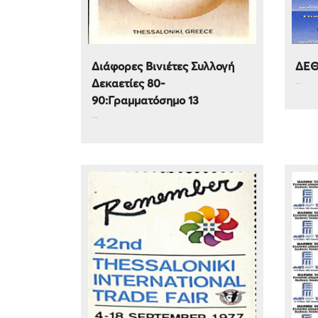
Διάφορες Βινιέτες Συλλογή
ΔΕΘ
...
Δεκαετίες 80-
90:Γραμματόσημο 13
...