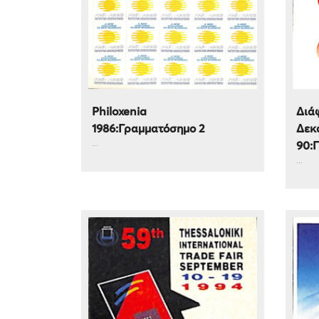
Philoxenia
Διάφ
1986:Γραμματόσημο 2
Δεκα
...
90:
...