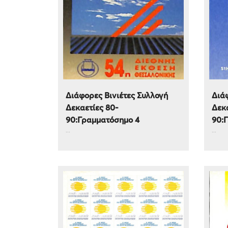
Διάφορες Βινιέτες Συλλογή
Διάφ
Δεκαετίες 80-
Δεκα
90:Γραμματόσημο 4
90:
...
...