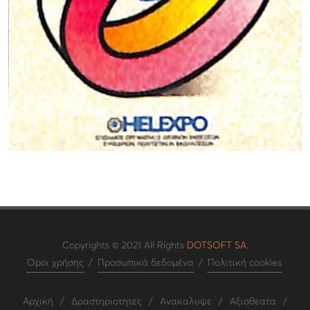
Copyrights © 2021 All Rights
DOTSOFT SA.
Όροι χρήσης
/
Προσωπικά δεδομένα
/
Πολιτική cookies
Αρχική
/
Δραστηριοτητες
/
Ανακαλυψε
/
Αξιοθεατα
/