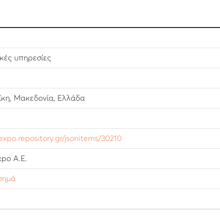
κές υπηρεσίες
κη, Μακεδονία, Ελλάδα
lexpo.repository.gr/jsonitems/30210
po Α.Ε.
σημά