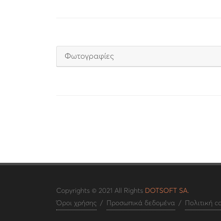
Φωτογραφίες
Copyrights © 2021 All Rights
DOTSOFT SA.
Όροι χρήσης
/
Προσωπικά δεδομένα
/
Πολιτική c