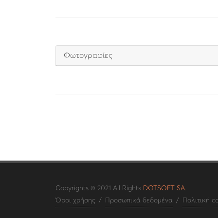
Φωτογραφίες
Copyrights © 2021 All Rights
DOTSOFT SA.
Όροι χρήσης
/
Προσωπικά δεδομένα
/
Πολιτική c