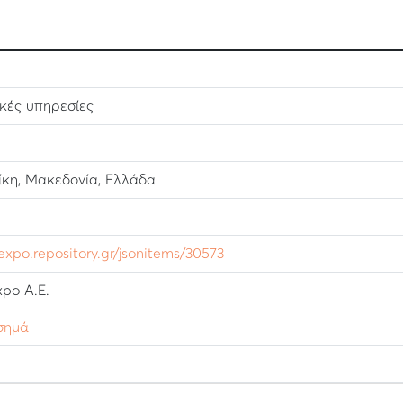
κές υπηρεσίες
0
κη, Μακεδονία, Ελλάδα
lexpo.repository.gr/jsonitems/30573
po Α.Ε.
σημά