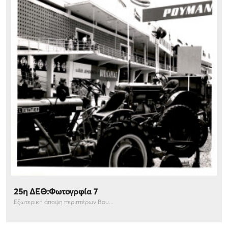
25η ΔΕΘ:Φωτογρφία 7
Εξωτερική άποψη περιπτέρων Βου...