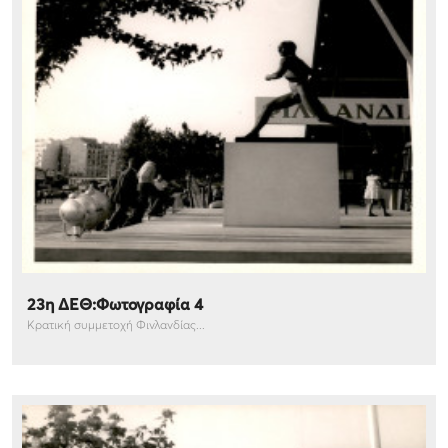
23η ΔΕΘ:Φωτογραφία 4
Κρατική συμμετοχή Φινλανδίας...