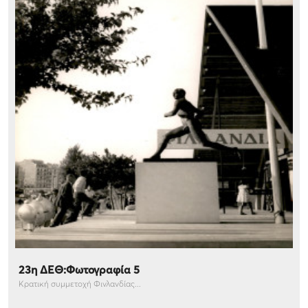
23η ΔΕΘ:Φωτογραφία 5
Κρατική συμμετοχή Φινλανδίας...