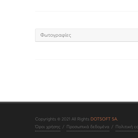
Φωτογραφίες
Copyrights © 2021 All Rights
DOTSOFT SA.
Όροι χρήσης
/
Προσωπικά δεδομένα
/
Πολιτική c