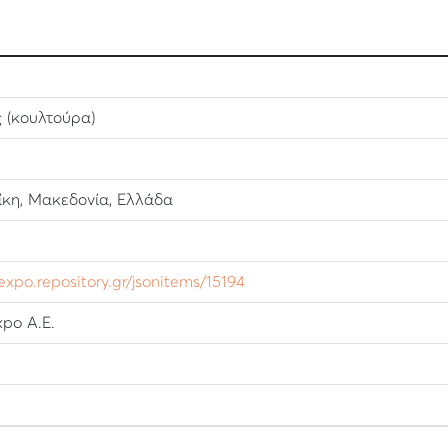
ς (κουλτούρα)
κη, Μακεδονία, Ελλάδα
lexpo.repository.gr/jsonitems/15194
po Α.Ε.