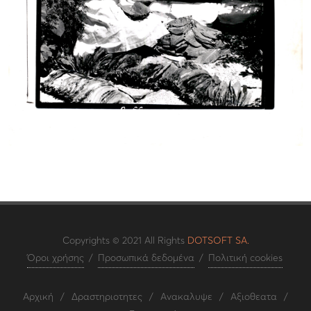
Copyrights © 2021 All Rights
DOTSOFT SA.
Όροι χρήσης
/
Προσωπικά δεδομένα
/
Πολιτική cookies
Αρχική
/
Δραστηριοτητες
/
Ανακαλυψε
/
Αξιοθεατα
/