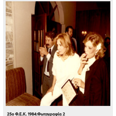
25ο Φ.Ε.Κ. 1984:Φωτογραφία 2