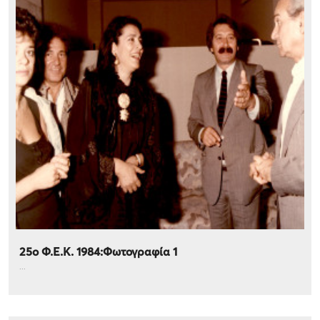
25ο Φ.Ε.Κ. 1984:Φωτογραφία 1
...