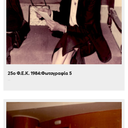
25ο Φ.Ε.Κ. 1984:Φωτογραφία 5
...