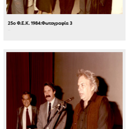
25ο Φ.Ε.Κ. 1984:Φωτογραφία 3
...