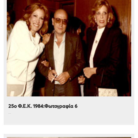
25ο Φ.Ε.Κ. 1984:Φωτογραφία 6
...