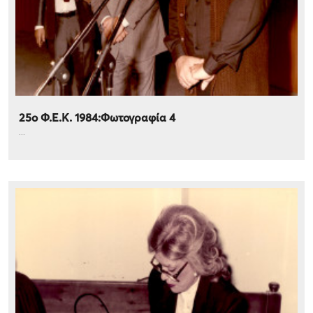
25ο Φ.Ε.Κ. 1984:Φωτογραφία 4
...