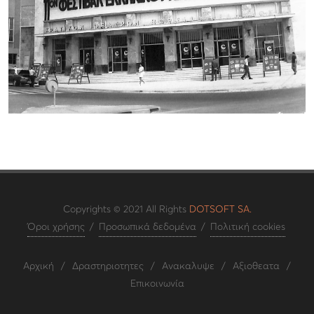
Copyrights © 2021 All Rights
DOTSOFT SA.
Όροι χρήσης
/
Προσωπικά δεδομένα
/
Πολιτική cookies
Αρχική
/
Δραστηριοτητες
/
Ανακαλυψε
/
Αξιοθεατα
/
Επικοινωνία