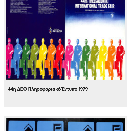
44η ΔΕΘ Πληροφοριακό Έντυπο 1979
...