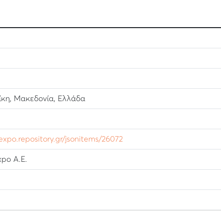
κη, Μακεδονία, Ελλάδα
lexpo.repository.gr/jsonitems/26072
po Α.Ε.