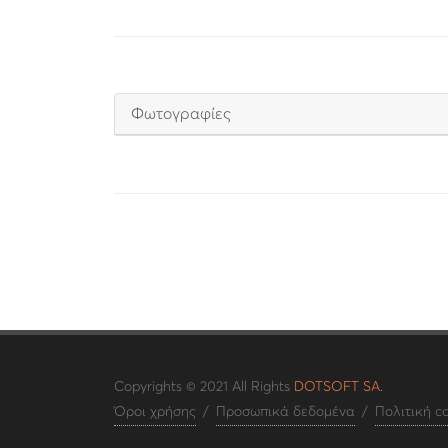
Φωτογραφίες
Copyrights © 2021 All Rights
DOTSOFT SA.
Όροι χρήσης
/
Προσωπικά δεδομένα
/
Πολιτική c